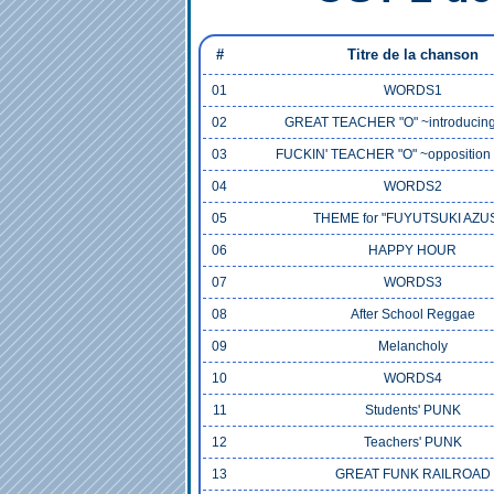
#
Titre de la chanson
01
WORDS1
02
GREAT TEACHER "O" ~introducing
03
FUCKIN' TEACHER "O" ~opposition 
04
WORDS2
05
THEME for "FUYUTSUKI AZU
06
HAPPY HOUR
07
WORDS3
08
After School Reggae
09
Melancholy
10
WORDS4
11
Students' PUNK
12
Teachers' PUNK
13
GREAT FUNK RAILROAD