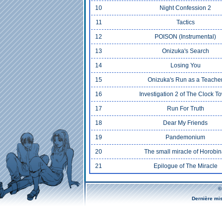
10
Night Confession 2
11
Tactics
12
POISON (Instrumental)
13
Onizuka's Search
14
Losing You
15
Onizuka's Run as a Teache
16
Investigation 2 of The Clock T
17
Run For Truth
18
Dear My Friends
19
Pandemonium
20
The small miracle of Horobin
21
Epilogue of The Miracle
©
Dernière mi