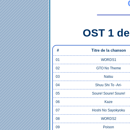
OST 1 de 
#
Titre de la chanson
01
WORDS1
02
GTO No Theme
03
Natsu
04
Shuu Shi To -Ari-
05
Soure! Soure! Soure!
06
Kaze
07
Hoshi No Sayokyoku
08
WORDS2
09
Poison