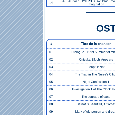
BALLAD for "FUYUTSUKI AZUSA" ~med
14
imagination
OST 
#
Titre de la chanson
01
Prologue - 1999 Summer of mir
02
Onizuka Eikichi Appears
03
Leap Or Not
04
The Trap in The Nurse's Offi
05
Night Confession 1
06
Investigation 1 of The Clock T
07
The courage of ease
08
Defeat Is Beautiful, It Come
09
Mark of old person and dre