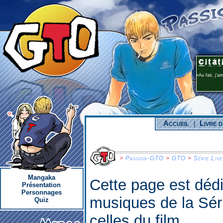
Au fait, j'a
Accueil
Livre d
|
>
Passion-GTO
>
GTO
>
Série Live
Mangaka
Cette page est déd
Présentation
Personnages
musiques de la Sér
Quiz
celles du film.