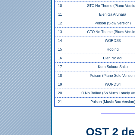
10
GTO No Theme (Piano Versio
11
Eien Ga Arunara
12
Poison (Slow Version)
13
GTO No Theme (Blues Versio
14
WORDS3
15
Hoping
16
Eien No Aoi
17
Kura Sakura Saku
18
Poison (Piano Solo Version
19
WORDS4
20
O No Ballad (So Much Lonely Ve
21
Poison (Music Box Version
OST 2 de 