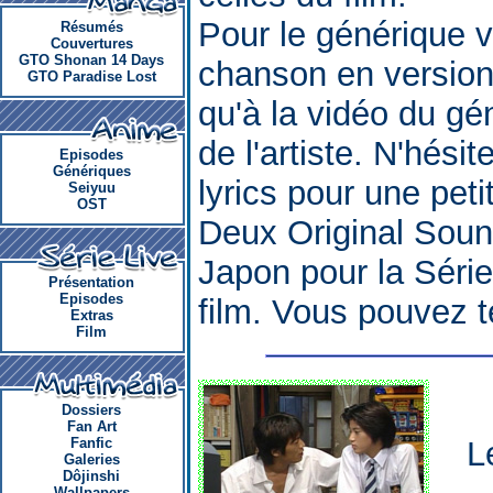
Pour le générique 
Résumés
Couvertures
GTO Shonan 14 Days
chanson en version 
GTO Paradise Lost
qu'à la vidéo du gén
de l'artiste. N'hési
Episodes
Génériques
lyrics pour une pet
Seiyuu
OST
Deux Original Sound
Japon pour la Série 
Présentation
Episodes
film. Vous pouvez t
Extras
Film
Dossiers
Fan Art
Fanfic
L
Galeries
Dôjinshi
Wallpapers