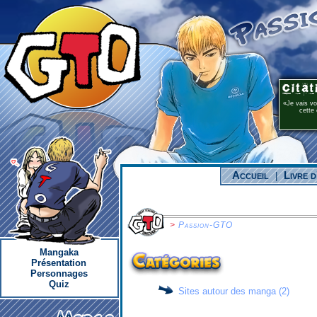
Je vais v
cette 
Accueil
Livre d
|
>
Passion-GTO
Mangaka
Catégories
Présentation
Personnages
Quiz
Sites autour des manga (2)