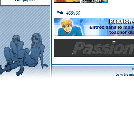
468x60
©
Dernière mi