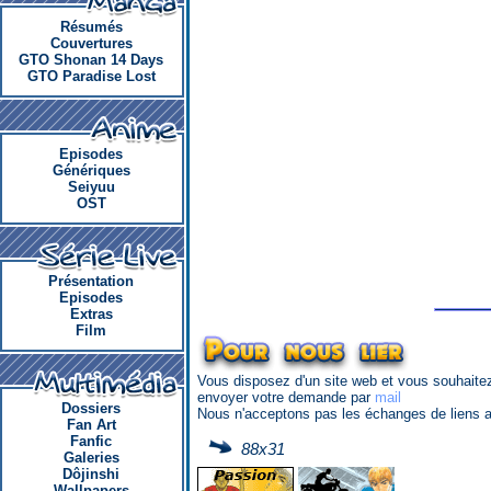
Résumés
Couvertures
GTO Shonan 14 Days
GTO Paradise Lost
Episodes
Génériques
Seiyuu
OST
Présentation
Episodes
Extras
Film
Pour nous lier
Vous disposez d'un site web et vous souhaitez 
envoyer votre demande par
mail
Dossiers
Nous n'acceptons pas les échanges de liens a
Fan Art
Fanfic
88x31
Galeries
Dôjinshi
Wallpapers