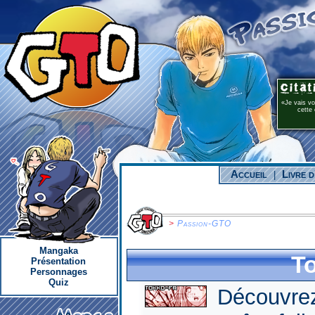
Je vais v
cette 
Accueil
Livre d
|
>
Passion-GTO
Mangaka
T
Présentation
Personnages
Quiz
Découvrez