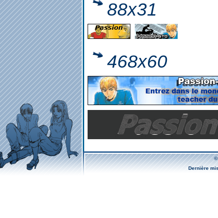
88x31
468x60
©
Dernière mi