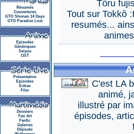
Tôru fuji
Résumés
Tout sur Tokkô :
Couvertures
GTO Shonan 14 Days
GTO Paradise Lost
resumés... ains
animes
Episodes
Génériques
Seiyuu
OST
A
Présentation
C'est LA 
Episodes
Extras
Film
animé, j
illustré par im
Dossiers
épisodes, artic
Fan Art
Fanfic
Galeries
Dôjinshi
Wallpapers