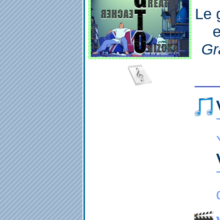
Le 
e
Gra