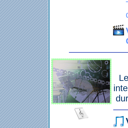
Le
int
dur