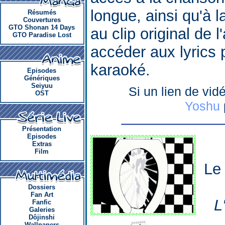
longue, ainsi qu'à 
Résumés
Couvertures
GTO Shonan 14 Days
au clip original de l
GTO Paradise Lost
accéder aux lyrics 
karaoké.
Episodes
Génériques
Seiyuu
Si un lien de vid
OST
Yoshu
Présentation
Episodes
Extras
Film
Le
Dossiers
Fan Art
L
Fanfic
Galeries
Dôjinshi
Wallpapers