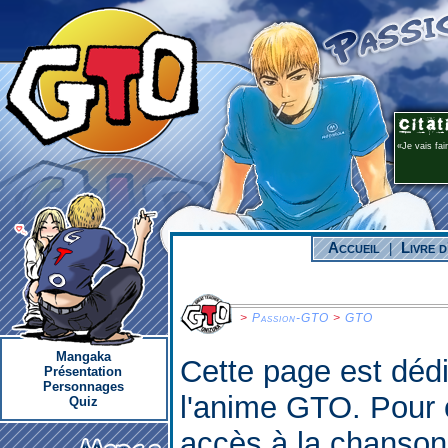
Je vais fai
Accueil
Livre d
|
>
Passion-GTO
>
GTO
Mangaka
Cette page est déd
Présentation
Personnages
l'anime GTO. Pour
Quiz
accès à la chanson