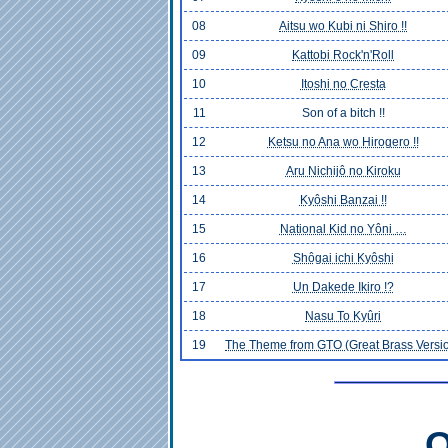
08
Aitsu wo Kubi ni Shiro !!
09
Kattobi Rock'n'Roll
10
Itoshi no Cresta
11
Son of a bitch !!
12
Ketsu no Ana wo Hirogero !!
13
Aru Nichijô no Kiroku
14
Kyôshi Banzai !!
15
National Kid no Yôni …
16
Shôgai ichi Kyôshi
17
Un Dakede Ikiro !?
18
Nasu To Kyûri
19
The Theme from GTO (Great Brass Versi
O