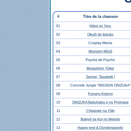
#
Titre de la chanson
01
Hitori no Yoru
02
Okujô de Ippuku
03
Cosplay Mania
04
Momoiro Môsô
05
Psyche de Psycho
06
Musashino Yûkei
07
Sensei, Tasukete !
08
Concrete Jungle "MISSION ONIZUKA"
09
Furueru Kokoro
10
ONIZUKA Bakuhatsu e no Prologue
11
Chippoke na Yûki
12
Bukiyô na Koi no Melody
13
Happy-end & Dondengaeshi