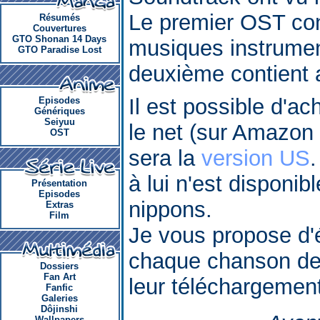
Le premier OST con
Résumés
Couvertures
GTO Shonan 14 Days
musiques instrumen
GTO Paradise Lost
deuxième contient 
Il est possible d'a
Episodes
Génériques
Seiyuu
le net (sur Amazon
OST
sera la
version US
à lui n'est disponi
Présentation
Episodes
nippons.
Extras
Film
Je vous propose d'é
chaque chanson des
Dossiers
Fan Art
leur téléchargement
Fanfic
Galeries
Dôjinshi
Wallpapers