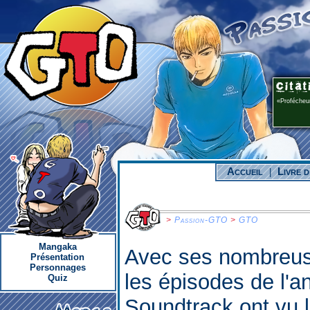
Profécheur
Accueil
Livre d
|
>
Passion-GTO
>
GTO
Mangaka
Avec ses nombreus
Présentation
Personnages
les épisodes de l'
Quiz
Soundtrack ont vu l