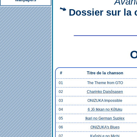
Avant
Dossier sur la
O
#
Titre de la chanson
01
The Theme from GTO
02
Charinko Daisôsasen
03
ONIZUKA Impossible
04
6 Jô Ikkan no Kôfuku
05
Ikari no German Suplex
06
ONIZUKA's Blues
07
Kyôshi e no Michi