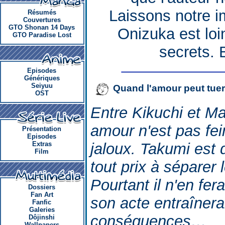
Laissons notre i
Résumés
Couvertures
GTO Shonan 14 Days
Onizuka est loin
GTO Paradise Lost
secrets. 
Episodes
Génériques
Seiyuu
Quand l'amour peut tuer
OST
Entre Kikuchi et Ma
amour n'est pas fei
Présentation
Episodes
Extras
jaloux. Takumi est 
Film
tout prix à sépare
Pourtant il n'en fera
Dossiers
Fan Art
son acte entraîner
Fanfic
Galeries
conséquences…
Dôjinshi
Wallpapers