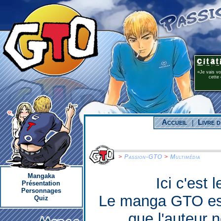
Je vais v
cette 
Accueil
Livre d
|
>
Passion-GTO
>
Multimédia
Mangaka
Ici c'est 
Présentation
Personnages
Le manga GTO est 
Quiz
que l'auteur 