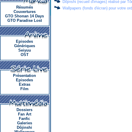
Dôjinshi (recueil d'images) réalisé par T
Résumés
Wallpapers (fonds d'écran) pour votre ord
Couvertures
GTO Shonan 14 Days
GTO Paradise Lost
Episodes
Génériques
Seiyuu
OST
Présentation
Episodes
Extras
Film
Dossiers
Fan Art
Fanfic
Galeries
Dôjinshi
Wallpapers