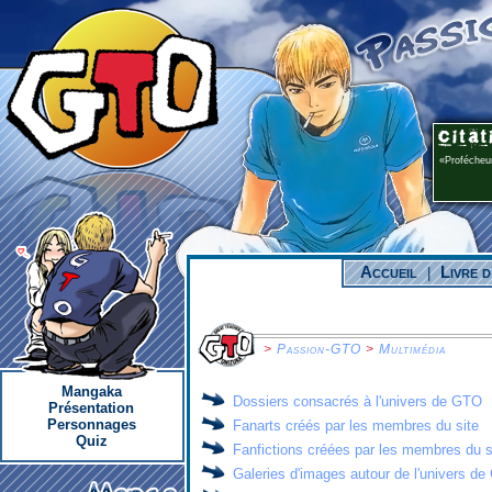
Profécheur
Accueil
Livre d
|
>
Passion-GTO
>
Multimédia
Mangaka
Dossiers consacrés à l'univers de GTO
Présentation
Personnages
Fanarts créés par les membres du site
Quiz
Fanfictions créées par les membres du s
Galeries d'images autour de l'univers d