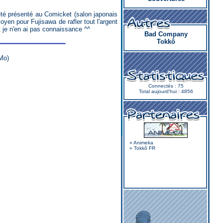
oyen pour Fujisawa de rafler tout l'argent
 je n'en ai pas connaissance ^^
Bad Company
Tokkô
Mo)
Connectés : 75
Total aujourd'hui : 4856
»
Animeka
»
Tokkô FR