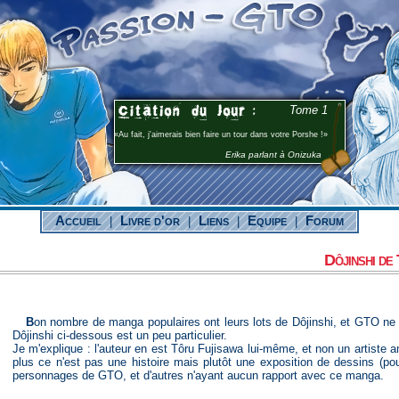
Tome 1
Au fait, j'aimerais bien faire un tour dans votre Porshe !
Erika parlant à Onizuka
Accueil
Livre d'or
Liens
Equipe
Forum
|
|
|
|
Dôjinshi de
Bon nombre de manga populaires ont leurs lots de Dôjinshi, et GTO ne fait pas exception à la règle, même si le
Dôjinshi ci-dessous est un peu particulier.
Je m'explique : l'auteur en est Tôru Fujisawa lui-même, et non un artist
plus ce n'est pas une histoire mais plutôt une exposition de dessins (pou
personnages de GTO, et d'autres n'ayant aucun rapport avec ce manga.