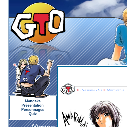
>
Passion-GTO
>
Multimédia
Mangaka
Présentation
Personnages
Quiz