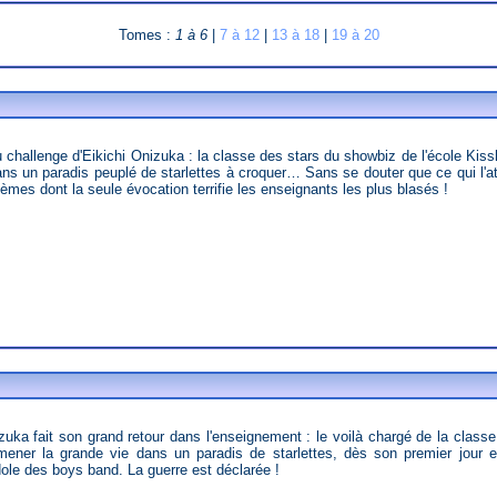
Tomes :
1 à 6
|
7 à 12
|
13 à 18
|
19 à 20
ans un paradis peuplé de starlettes à croquer… Sans se douter que ce qui l'at
èmes dont la seule évocation terrifie les enseignants les plus blasés !
 mener la grande vie dans un paradis de starlettes, dès son premier jour e
dole des boys band. La guerre est déclarée !