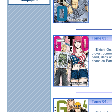
Tome 03 :
Eikichi Onizuka fait son grand retour dans l'enseignement : le voilà chargé de la classe des stars de l'école Kisshô ! Alors qu'il
croyait comme
band, dans un
chaos au Para
Tome 04 :