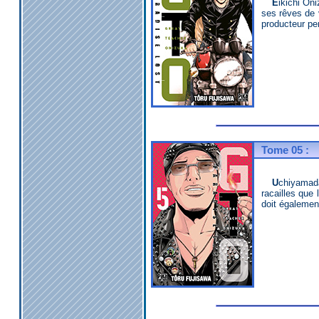
Eikichi Onizuka fait son grand retour dans l'enseignement : le voilà chargé de la classe des stars de l'école Kisshô ! Mais loin de
ses rêves de v
producteur pe
Tome 05 :
Uchiyamada retrouve enfin Shizuku, la petite amie que le musicien Ashura a abandonné en forêt. Ils doivent échapper aux
racailles que
doit également