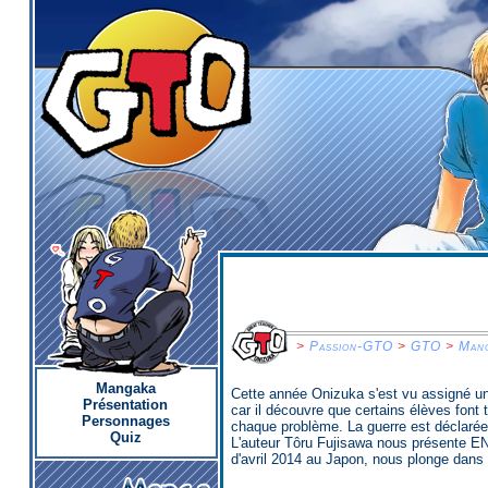
>
Passion-GTO
>
GTO
>
Man
Mangaka
Cette année Onizuka s'est vu assigné un
Présentation
car il découvre que certains élèves font t
Personnages
chaque problème. La guerre est déclarée
Quiz
L'auteur Tôru Fujisawa nous présente E
d'avril 2014 au Japon, nous plonge dans 