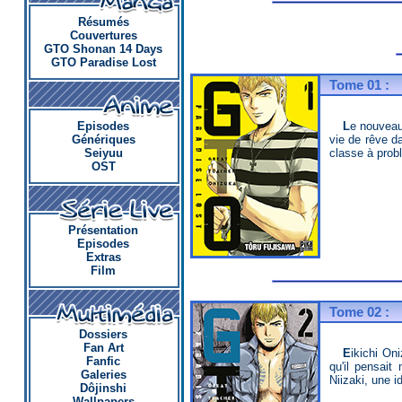
Résumés
Couvertures
GTO Shonan 14 Days
GTO Paradise Lost
Tome 01 :
Le nouveau challenge d'Eikichi Onizuka : la classe des stars du showbiz de l'école Kisshô ! Le prof indigne fantasme déjà sur sa
Episodes
vie de rêve d
Génériques
classe à probl
Seiyuu
OST
Présentation
Episodes
Extras
Film
Tome 02 :
Dossiers
Fan Art
Eikichi Onizuka fait son grand retour dans l'enseignement : le voilà chargé de la classe des stars de l'école Kisshô ! Mais alors
Fanfic
qu'il pensait
Galeries
Niizaki, une i
Dôjinshi
Wallpapers