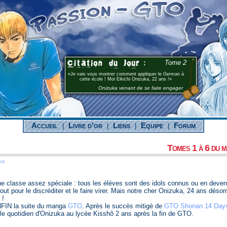
Tome 2
Je vais vous montrer comment appliquer le German à
cette école ! Moi Eikichi Onizuka, 22 ans !
Onizuka venant de se faire engager
Accueil
Livre d'or
Liens
Equipe
Forum
|
|
|
|
Tomes 1 à 6 du 
ga
e classe assez spéciale : tous les élèves sont des idols connus ou en deveni
out pour le discréditer et le faire virer. Mais notre cher Onizuka, 24 ans déso
 !
NFIN la suite du manga
GTO
. Après le succès mitigé de
GTO Shonan 14 Day
le quotidien d'Onizuka au lycée Kisshô 2 ans après la fin de GTO.