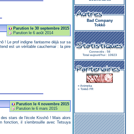
Bad Company
Tokkô
Parution le 30 septembre 2015
Parution le 6 août 2014
tend est un véritable cauchemar : la pire
Connectés : 58
Total aujourd'hui : 10923
»
Animeka
»
Tokkô FR
Parution le 4 novembre 2015
Parution le 6 mars 2015
n fonction, il s'embrouille avec Tetsuya