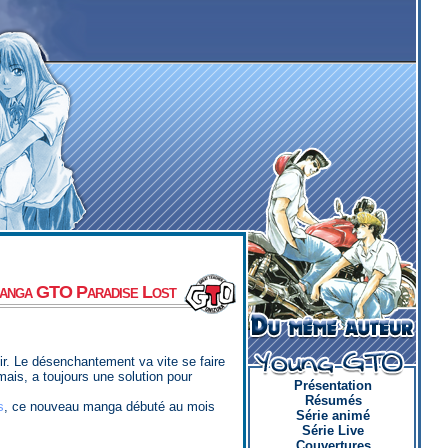
manga GTO Paradise Lost
r. Le désenchantement va vite se faire
rmais, a toujours une solution pour
Présentation
Résumés
s
, ce nouveau manga débuté au mois
Série animé
Série Live
Couvertures