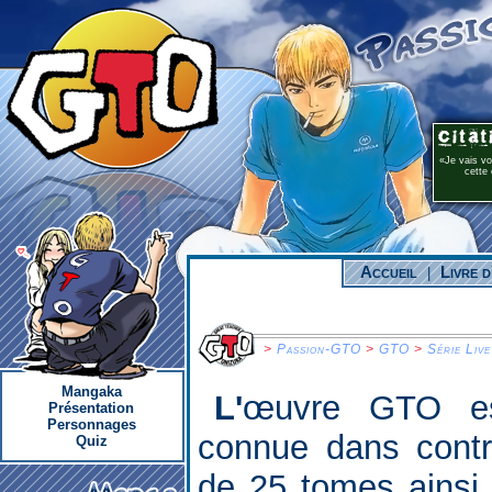
Je vais v
cette 
Accueil
Livre d
|
>
Passion-GTO
>
GTO
>
Série Live
Mangaka
L'œuvre GTO est désormais très bien
Présentation
Personnages
connue dans contr
Quiz
de 25 tomes ainsi