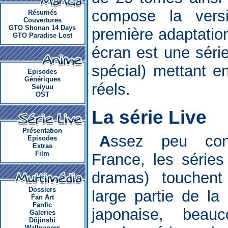
compose la vers
Résumés
Couvertures
GTO Shonan 14 Days
première adaptation
GTO Paradise Lost
écran est une séri
spécial) mettant e
Episodes
Génériques
réels.
Seiyuu
OST
La série Live
Présentation
Assez peu connues en
Episodes
Extras
Film
France, les séries
dramas) touchent
Dossiers
large partie de la 
Fan Art
Fanfic
japonaise, beau
Galeries
Dôjinshi
Wallpapers