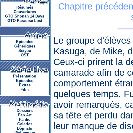
Chapitre précéden
Résumés
Couvertures
GTO Shonan 14 Days
GTO Paradise Lost
Le groupe d’élèves
Episodes
Génériques
Kasuga, de Mike, d
Seiyuu
OST
Ceux-ci prirent la d
camarade afin de co
Présentation
comportement étrang
Episodes
Extras
Film
quelques temps. Fuj
avoir remarqués, c
Dossiers
sa tête et perdu d
Fan Art
Fanfic
leur manque de disc
Galeries
Dôjinshi
Wallpapers