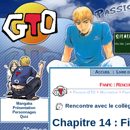
Au fait, j'a
Accueil
Livre d
|
Fanfic : Renco
>
Passion-GTO
>
Multimédia
>
Fanf
Mangaka
Rencontre avec le collè
Présentation
Personnages
Quiz
Chapitre 14 :
F