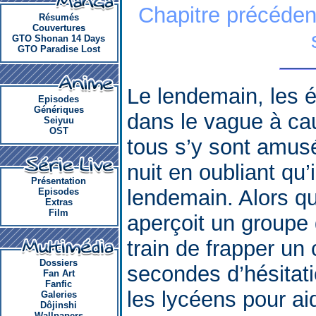
Chapitre précéden
Résumés
Couvertures
GTO Shonan 14 Days
GTO Paradise Lost
Le lendemain, les 
Episodes
Génériques
dans le vague à cau
Seiyuu
OST
tous s’y sont amusé
nuit en oubliant qu’
Présentation
lendemain. Alors qu
Episodes
Extras
Film
aperçoit un groupe 
train de frapper un
Dossiers
secondes d’hésitati
Fan Art
Fanfic
les lycéens pour aid
Galeries
Dôjinshi
Wallpapers