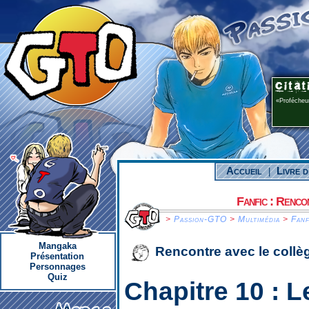
Profécheur
Accueil
Livre d
|
Fanfic : Renco
>
Passion-GTO
>
Multimédia
>
Fanf
Mangaka
Rencontre avec le collè
Présentation
Personnages
Quiz
Chapitre 10 :
L