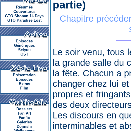
partie)
Résumés
Couvertures
Chapitre précéde
GTO Shonan 14 Days
GTO Paradise Lost
Episodes
Génériques
Le soir venu, tous l
Seiyuu
OST
la grande salle du 
la fête. Chacun a p
Présentation
Episodes
changer chez lui et
Extras
Film
propres et fringants
des deux directeurs 
Dossiers
Les discours en qu
Fan Art
Fanfic
Galeries
interminables et a
Dôjinshi
Wallpapers