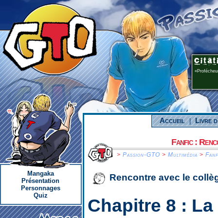
Profécheur
Accueil
Livre d
|
Fanfic : Renc
>
Passion-GTO
>
Multimédia
>
Fanf
Mangaka
Rencontre avec le collè
Présentation
Personnages
Quiz
Chapitre 8 :
La 