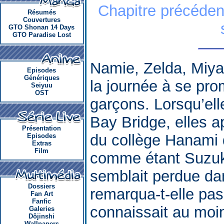
Chapitre précéden
Résumés
Couvertures
GTO Shonan 14 Days
GTO Paradise Lost
Namie, Zelda, Miya
Episodes
Génériques
la journée à se pro
Seiyuu
OST
garçons. Lorsqu’el
Bay Bridge, elles a
Présentation
du collège Hanami q
Episodes
Extras
Film
comme étant Suzuka
semblait perdue da
Dossiers
remarqua-t-elle pas
Fan Art
Fanfic
connaissait au moin
Galeries
Dôjinshi
Wallpapers