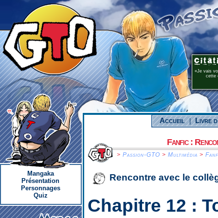
Je vais v
cette 
Accueil
Livre d
|
Fanfic : Renco
>
Passion-GTO
>
Multimédia
>
Fanf
Mangaka
Rencontre avec le collè
Présentation
Personnages
Quiz
Chapitre 12 :
T