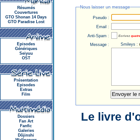
Nous laisser un message
Résumés
Couvertures
GTO Shonan 14 Days
Pseudo :
GTO Paradise Lost
Email :
Anti-Spam :
Ecrivez
quatr
Episodes
Smileys :
Message :
Génériques
Seiyuu
OST
Présentation
Episodes
Extras
Film
Le livre d'
Dossiers
Fan Art
Fanfic
Galeries
Dôjinshi
Wallpapers