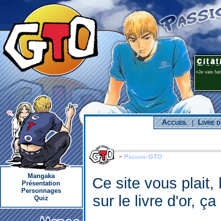
Je vais fai
Accueil
Livre d
|
>
Passion-GTO
Mangaka
Ce site vous plait
Présentation
Personnages
sur le livre d'or, ça
Quiz