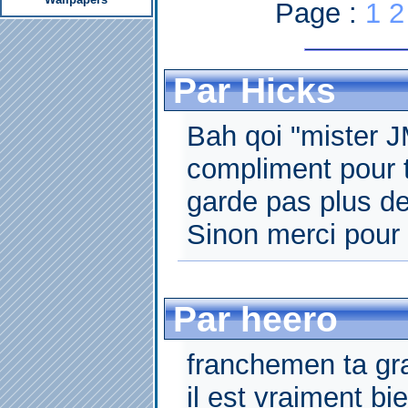
Page :
1
2
Par Hicks
Bah qoi "mister J
compliment pour t
garde pas plus de
Sinon merci pour 
Par heero
franchemen ta gra
il est vraiment bi