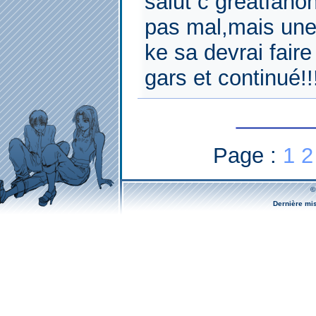
salut c greatfanon
pas mal,mais une
ke sa devrai fair
gars et continué!!
Page :
1
2
©
Dernière mi