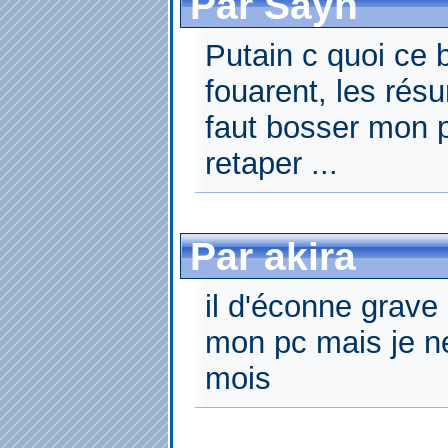
Par Sayn
Putain c quoi ce b
fouarent, les résu
faut bosser mon pt
retaper ...
Par akira
il d'éconne grave 
mon pc mais je ne
mois