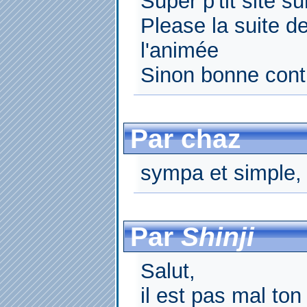
Super p'tit site s
Please la suite d
l'animée
Sinon bonne cont
Par chaz
sympa et simple,
Par
Shinji
Salut,
il est pas mal ton