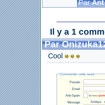
Par
Ant
Il y a 1 comm
Par Onizuka1
Cool
Commenter cette news
Pseudo :
Email :
Anti-Spam :
Ecrivez
quatr
Smileys :
Message :