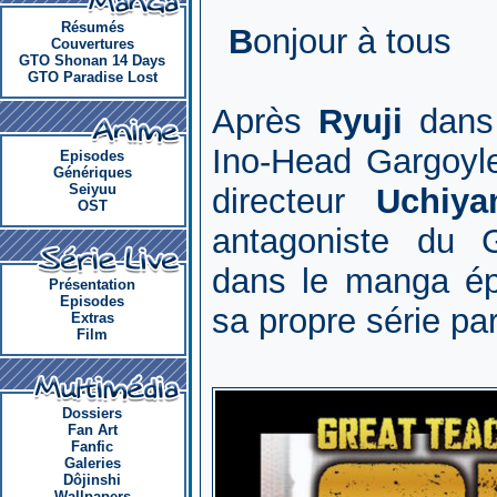
Résumés
B
onjour à tous
Couvertures
GTO Shonan 14 Days
GTO Paradise Lost
Après
Ryuji
dans
Ino-Head Gargoyle
Episodes
Génériques
Seiyuu
directeur
Uchiya
OST
antagoniste du 
dans le manga épo
Présentation
Episodes
sa propre série pa
Extras
Film
Dossiers
Fan Art
Fanfic
Galeries
Dôjinshi
Wallpapers