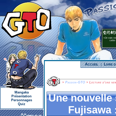
Je vais v
cette 
Accueil
Livre d
|
>
Passion-GTO
> Lecture d'une ne
Mangaka
Une nouvelle 
Présentation
Personnages
Quiz
Fujisawa 