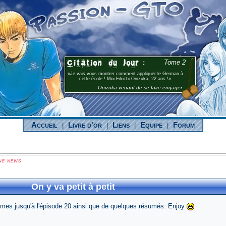
Tome 2
Je vais vous montrer comment appliquer le German à
cette école ! Moi Eikichi Onizuka, 22 ans !
Onizuka venant de se faire engager
Accueil
Livre d'or
Liens
Equipe
Forum
|
|
|
|
ne news
On y va petit à petit
nimes jusqu'à l'épisode 20 ainsi que de quelques résumés. Enjoy