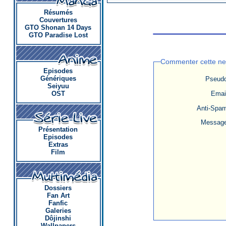
Résumés
Couvertures
GTO Shonan 14 Days
GTO Paradise Lost
Commenter cette n
Episodes
Génériques
Pseudo
Seiyuu
Email
OST
Anti-Spam
Message
Présentation
Episodes
Extras
Film
Dossiers
Fan Art
Fanfic
Galeries
Dôjinshi
Wallpapers