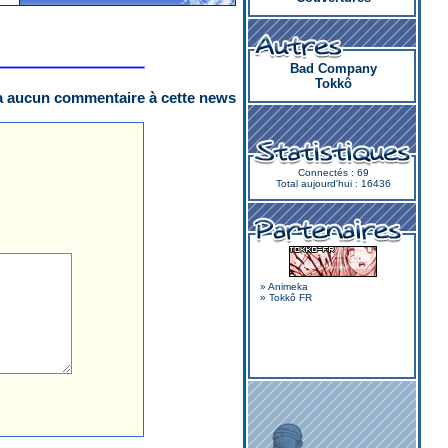
Bad Company
Tokkô
y a aucun commentaire à cette news
Connectés : 69
Total aujourd'hui : 16436
»
Animeka
»
Tokkô FR