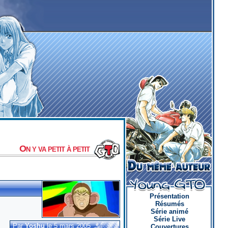
On y va petit à petit
Présentation
Résumés
Série animé
Série Live
Par
Yoshu
le 5 mars 2005
Couvertures