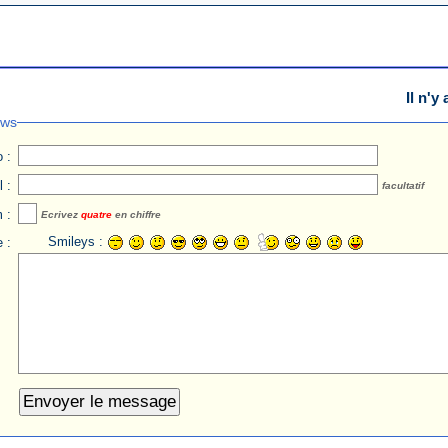
Il n'
ews
 :
 :
facultatif
 :
Ecrivez
quatre
en chiffre
Smileys :
 :