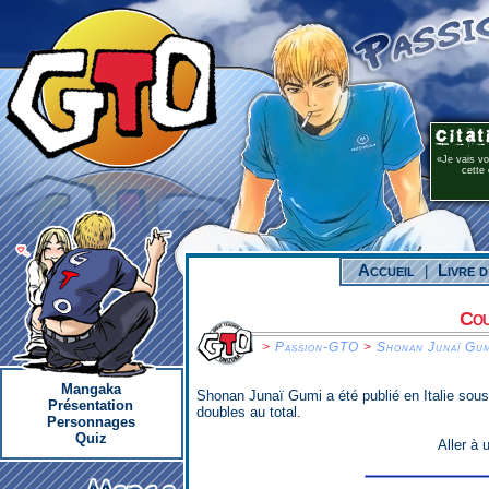
Je vais v
cette 
Accueil
Livre d
|
Cou
>
Passion-GTO
>
Shonan Junaï Gu
Mangaka
Shonan Junaï Gumi a été publié en Italie sous 
Présentation
doubles au total.
Personnages
Quiz
Aller à 