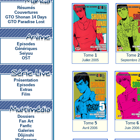
Résumés
Couvertures
GTO Shonan 14 Days
GTO Paradise Lost
Episodes
Génériques
Seiyuu
Tome
1
Tome
2
OST
Juillet 2005
Septembre 
Présentation
Episodes
Extras
Film
Dossiers
Fan Art
Tome
5
Tome
6
Fanfic
Avril 2006
Juin 2006
Galeries
Dôjinshi
Wallpapers