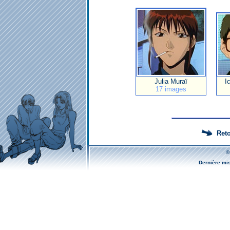
Julia Muraï
I
17 images
Reto
©
Dernière mi