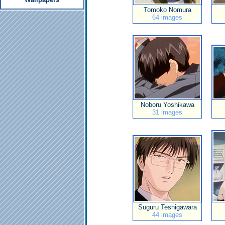
Tomoko Nomura
64 images
Noboru Yoshikawa
31 images
Suguru Teshigawara
44 images