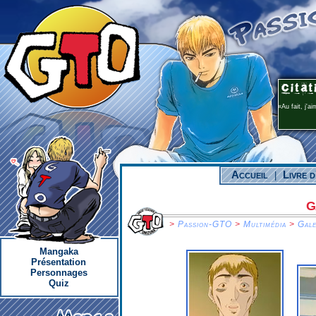
Au fait, j'a
Accueil
Livre d
|
G
>
Passion-GTO
>
Multimédia
>
Gale
Mangaka
Présentation
Personnages
Quiz