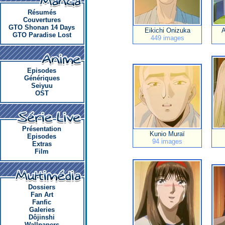
Résumés
Couvertures
GTO Shonan 14 Days
Eikichi Onizuka
A
GTO Paradise Lost
449 images
Episodes
Génériques
Seiyuu
OST
Présentation
Kunio Muraï
Episodes
94 images
Extras
Film
Dossiers
Fan Art
Fanfic
Galeries
Dôjinshi
Wallpapers